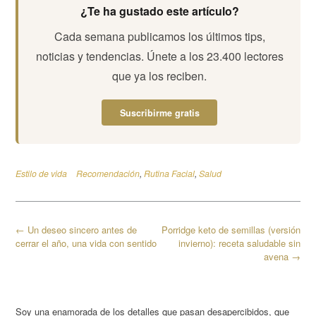
¿Te ha gustado este artículo?
Cada semana publicamos los últimos tips,
noticias y tendencias. Únete a los 23.400 lectores
que ya los reciben.
Suscribirme gratis
Estilo de vida
Recomendación
,
Rutina Facial
,
Salud
Navegación
←
Un deseo sincero antes de
Porridge keto de semillas (versión
de
cerrar el año, una vida con sentido
invierno): receta saludable sin
las
avena
→
entradas
Soy una enamorada de los detalles que pasan desapercibidos, que