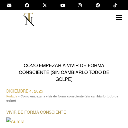
Saltar
al
contenido
CÓMO EMPEZAR A VIVIR DE FORMA
CONSCIENTE (SIN CAMBIARLO TODO DE
GOLPE)
DICIEMBRE 4, 2025
Portada
»
Cómo empezar a vivir de forma consciente (sin cambiarlo todo de
golpe)
VIVIR DE FORMA CONSCIENTE