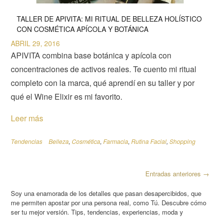
TALLER DE APIVITA: MI RITUAL DE BELLEZA HOLÍSTICO
CON COSMÉTICA APÍCOLA Y BOTÁNICA
ABRIL 29, 2016
APIVITA combina base botánica y apícola con
concentraciones de activos reales. Te cuento mi ritual
completo con la marca, qué aprendí en su taller y por
qué el Wine Elixir es mi favorito.
Leer más
Tendencias
Belleza
,
Cosmética
,
Farmacia
,
Rutina Facial
,
Shopping
Navegación
Entradas anteriores
→
de
las
Soy una enamorada de los detalles que pasan desapercibidos, que
entradas
me permiten apostar por una persona real, como Tú. Descubre cómo
ser tu mejor versión. Tips, tendencias, experiencias, moda y