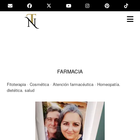
Saltar
al
contenido
FARMACIA
Fitoterapia · Cosmética · Atención farmacéutica · Homeopatía.
dietética. salud