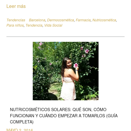
Leer más
Tendencias
Barcelona
,
Dermocosmética
,
Farmacia
,
Nutricosmética
,
Para niños
,
Tendencia
,
Vida Social
NUTRICOSMÉTICOS SOLARES: QUÉ SON, CÓMO
FUNCIONAN Y CUÁNDO EMPEZAR A TOMARLOS (GUÍA
COMPLETA)
MAYO 2, 2016